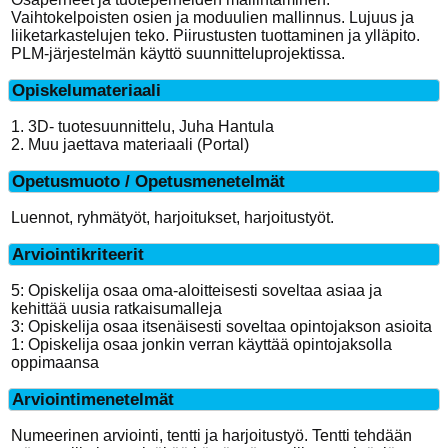
Vaihtokelpoisten osien ja moduulien mallinnus. Lujuus ja
liiketarkastelujen teko. Piirustusten tuottaminen ja ylläpito.
PLM-järjestelmän käyttö suunnitteluprojektissa.
Opiskelumateriaali
1. 3D- tuotesuunnittelu, Juha Hantula
2. Muu jaettava materiaali (Portal)
Opetusmuoto / Opetusmenetelmät
Luennot, ryhmätyöt, harjoitukset, harjoitustyöt.
Arviointikriteerit
5: Opiskelija osaa oma-aloitteisesti soveltaa asiaa ja
kehittää uusia ratkaisumalleja
3: Opiskelija osaa itsenäisesti soveltaa opintojakson asioita
1: Opiskelija osaa jonkin verran käyttää opintojaksolla
oppimaansa
Arviointimenetelmät
Numeerinen arviointi, tentti ja harjoitustyö. Tentti tehdään