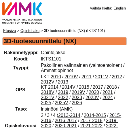
Vaihda kieltä:
English
Etusivu
>
Opintohaku
> 3D-tuotesuunnittelu (NX) (IKTS1101)
3D-tuotesuunnittelu (NX)
Rakennetyyppi:
Opintojakso
Koodi:
IKTS1101
Pakollinen valinnainen (vaihtoehtoinen) /
Tyyppi:
Ammattiopinnot
I-KT
2010
/
2010V
/
2011
/
2011V
/
2012
/
2012V
/
2013
KT
2014
/
2014V
/
2015
/
2017
/
2018
/
OPS:
2018V
/
2019
/
2019V
/
2020
/
2021
/
2021V
/
2022
/
2023
/
2023V
/
2024
/
2025
/
2025V
/
2026
Taso:
Insinööri (AMK)
2 / 3 / 4 (
2013-2014
/
2014-2015
/
2015-
2016
/
2016-2017
/
2017-2018
/
2019-
Opiskeluvuosi:
2020
/
2020-2021
/
2021-2022
/
2022-