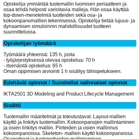
Opiskelija ymmärtää tuotemallin luomisen periaatteen ja
osaa tehdä helposti varioitavia malleja. Hän osaa käyttää
top-down-menetelmiä tuotteiden sekä osa- ja
kokoonpanomallien tekemisessä. Opiskelija tietää lujuus- ja
dynaamisen simuloinnin mahdollisuudet tuotteen
suunnittelussa.
Opiskelijan työmäärä
Työmäärä yhteensä: 135 h, josta
- työjärjestyksessä olevaa opiskelua: 70 h
- itsenäistä opiskelua: 65 h
Oman oppimisen arviointi 1 h sisältyy lähiopetukseen.
Edeltävät opinnot / Suositellut valinnaiset opinnot
IKTA2501 3D Modeling and Product Lifecycle Management
Sisältö
Tuotemallin määritelmät ja toteutustavat. Layout-mallien
käyttö ja linkitys tuotemalliin. Kokoonpanojen mallintaminen
ja osien linkitys malliin. Piirteiden ja osien mallinnus
kokoonpanoissa. Skeleton- mallien käyttö kokoonpanoissa
Osaperheet ja tuoteperheiden mallintaminen.