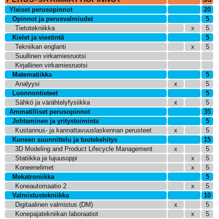
Yleiset perusopinnot
20
Opinnot ja perusvalmiudet
5
Tietotekniikka
x
5
Kielet ja viestintä
5
Tekniikan englanti
x
5
Suullinen virkamiesruotsi
Kirjallinen virkamiesruotsi
Matematiikka
5
Analyysi
x
5
Luonnontieteet
5
Sähkö ja värähtelyfysiikka
x
5
Ammatilliset perusopinnot
35
Johtaminen ja yritystoiminta
5
Kustannus- ja kannattavuuslaskennan perusteet
x
5
Koneen suunnittelu ja tuotekehitys
15
3D Modeling and Product Lifecycle Management
x
5
Statiikka ja lujuusoppi
x
5
Koneenelimet
x
5
Mekatroniikka
5
Koneautomaatio 2
x
5
Valmistustekniikka
10
Digitaalinen valmistus (DM)
x
5
Konepajatekniikan laboraatiot
x
5