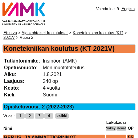
Vaihda kieltä:
English
Etusivu
>
Ajankohtaiset koulutukset
>
Konetekniikan koulutus (KT)
>
2021V
> Vuosi 2
Konetekniikan koulutus
(KT 2021V)
Tutkintonimike:
Insinööri (AMK)
Opetusmuoto:
Monimuotototeutus
Alku:
1.8.2021
Laajuus:
240 op
Kesto:
4 vuotta
Kieli:
Suomi
Opiskeluvuosi: 2 (2022-2023)
Vuosi:
1
2
3
4
kaikki
Lukukausi
Nimi
OP
Syksy
Kevät
PERUS- JA AMMATTIOPINNOT
55