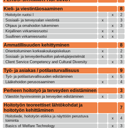
Kieli- ja viestintäosaaminen
8
Hoitotyön ruotsi I
x
2
Sosiaali- ja terveysalan viestintä
x
3
Ohjaus ja omahoidon tukeminen
x
3
Kirjallinen virkamiesruotsi
x
x
Suullinen virkamiesruotsi
x
x
Ammatillisuuden kehittyminen
8
Orientoituminen korkeakouluopiskeluun
x
2
Sosiaali- ja terveydenhuollon palvelujärjestelmät
x
3
Client Service Competency and Cultural Diversity
x
3
Työ- ja asiakas / potilasturvallisuus
9
Työ- ja potilasturvallisuuden edistäminen
x
5
Lääkehoidon perusosaaminen
x
4
Perheen hoitotyö ja terveyden edistäminen
3
Väestön hyvinvoinnin ja terveyden edistäminen
x
3
Hoitotyön teoreettiset lähtökohdat ja
7
hoitotyön kehittäminen
Hoitotiede, hoitotyön etiikka ja näyttöön perustuva
x
4
toiminta
Basics of Welfare Technology
x
3