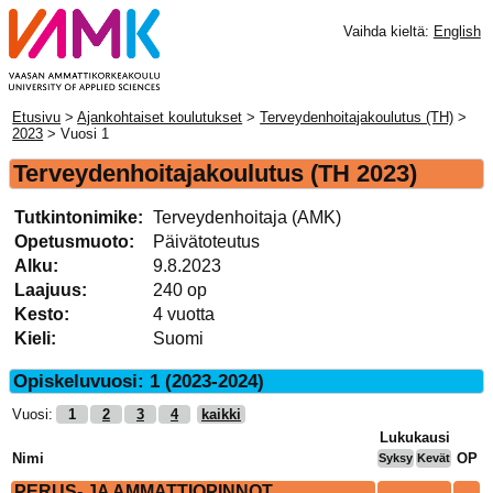
Vaihda kieltä:
English
Etusivu
>
Ajankohtaiset koulutukset
>
Terveydenhoitajakoulutus (TH)
>
2023
> Vuosi 1
Terveydenhoitajakoulutus
(TH 2023)
Tutkintonimike:
Terveydenhoitaja (AMK)
Opetusmuoto:
Päivätoteutus
Alku:
9.8.2023
Laajuus:
240 op
Kesto:
4 vuotta
Kieli:
Suomi
Opiskeluvuosi: 1 (2023-2024)
Vuosi:
1
2
3
4
kaikki
Lukukausi
Nimi
OP
Syksy
Kevät
PERUS- JA AMMATTIOPINNOT