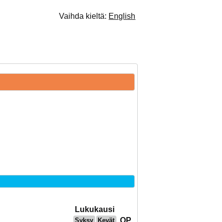
Vaihda kieltä:
English
Lukukausi
OP
Syksy
Kevät