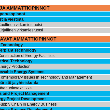
 JA AMMATTIOPINNOT
 perusopinnot
et ja viestintä
uullinen virkamiesruotsi
irjallinen virkamiesruotsi
AVAT AMMATTIOPINNOT
 Technology
erplant Technology
onstruction of Energy Facilities
trical Technology
nergy Production
ewable Energy Systems
ontemporary Issues in Technology and Management
ristö ja yhteiskunta
ätehuoltotekniikka
s and Project Management
rgy Project Development
upply Chain in Energy Business
iness Process Development