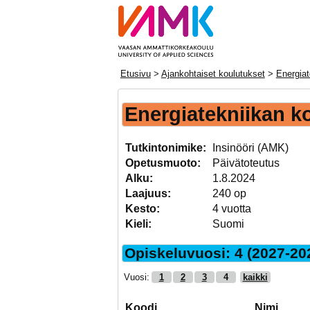
Etusivu
>
Ajankohtaiset koulutukset
>
Energiat
Energiatekniikan k
Tutkintonimike:
Insinööri (AMK)
Opetusmuoto:
Päivätoteutus
Alku:
1.8.2024
Laajuus:
240 op
Kesto:
4 vuotta
Kieli:
Suomi
Opiskeluvuosi: 4 (2027-20
Vuosi:
1
2
3
4
kaikki
Koodi
Nimi