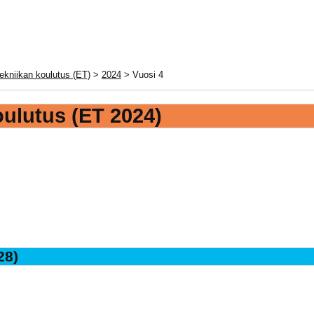
ekniikan koulutus (ET)
>
2024
> Vuosi 4
oulutus
(ET 2024)
28)