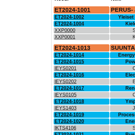
ET2024-1001
PERUS-
ET2024-1002
Yleiset
ET2024-1004
Kiel
XXP0000
S
XXP0001
K
ET2024-1013
SUUNTA
ET2024-1014
Energy
ET2024-1015
Pow
IEYS0201
C
ET2024-1016
Elec
IEYS0202
E
ET2024-1017
Ren
IEYS0105
C
ET2024-1018
Ympä
IEYS1403
J
ET2024-1019
Proces
ET2024-1020
Ene
IKTS4106
S
ET2024-1021
Bus