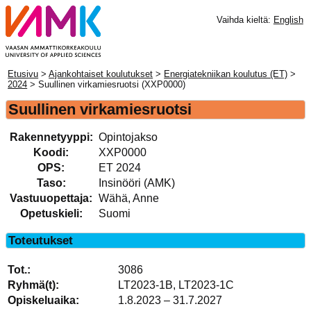
Vaihda kieltä:
English
Etusivu
>
Ajankohtaiset koulutukset
>
Energiatekniikan koulutus (ET)
>
2024
> Suullinen virkamiesruotsi (XXP0000)
Suullinen virkamiesruotsi
Rakennetyyppi:
Opintojakso
Koodi:
XXP0000
OPS:
ET 2024
Taso:
Insinööri (AMK)
Vastuuopettaja:
Wähä, Anne
Opetuskieli:
Suomi
Toteutukset
3086
LT2023-1B, LT2023-1C
1.8.2023 – 31.7.2027