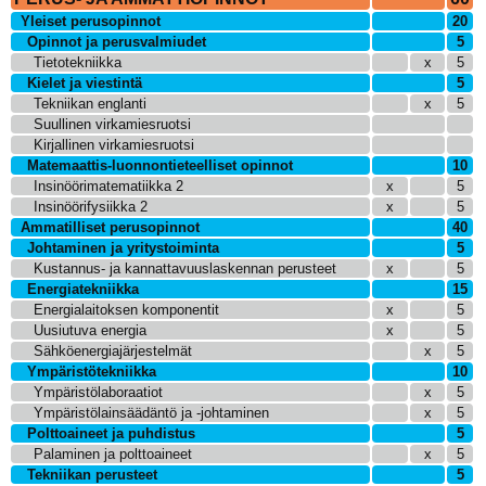
Yleiset perusopinnot
20
Opinnot ja perusvalmiudet
5
Tietotekniikka
x
5
Kielet ja viestintä
5
Tekniikan englanti
x
5
Suullinen virkamiesruotsi
Kirjallinen virkamiesruotsi
Matemaattis-luonnontieteelliset opinnot
10
Insinöörimatematiikka 2
x
5
Insinöörifysiikka 2
x
5
Ammatilliset perusopinnot
40
Johtaminen ja yritystoiminta
5
Kustannus- ja kannattavuuslaskennan perusteet
x
5
Energiatekniikka
15
Energialaitoksen komponentit
x
5
Uusiutuva energia
x
5
Sähköenergiajärjestelmät
x
5
Ympäristötekniikka
10
Ympäristölaboraatiot
x
5
Ympäristölainsäädäntö ja -johtaminen
x
5
Polttoaineet ja puhdistus
5
Palaminen ja polttoaineet
x
5
Tekniikan perusteet
5