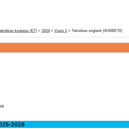
ekniikan koulutus (ET)
>
2024
>
Vuosi 2
> Tekniikan englanti (IK00BE70)
sa
025-2026