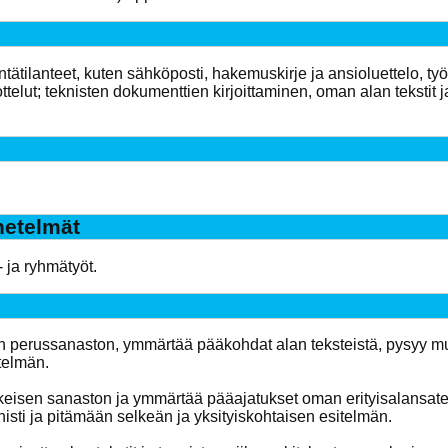
intätilanteet, kuten sähköposti, hakemuskirje ja ansioluettelo, työ
elut; teknisten dokumenttien kirjoittaminen, oman alan tekstit 
etelmät
i- ja ryhmätyöt.
lan perussanaston, ymmärtää pääkohdat alan teksteistä, pysyy mu
telmän.
skeisen sanaston ja ymmärtää pääajatukset oman erityisalansate
isti ja pitämään selkeän ja yksityiskohtaisen esitelmän.