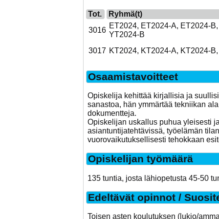
Tot.
Ryhmä(t)
ET2024, ET2024-A, ET2024-B,
3016
YT2024-B
3017
KT2024, KT2024-A, KT2024-B,
Osaamistavoitteet
Opiskelija kehittää kirjallisia ja suull
sanastoa, hän ymmärtää tekniikan alan 
dokumentteja.
Opiskelijan uskallus puhua yleisesti ja
asiantuntijatehtävissä, työelämän tilant
vuorovaikutuksellisesti tehokkaan esit
Opiskelijan työmäärä
135 tuntia, josta lähiopetusta 45-50 tun
Edeltävät opinnot / Suosit
Toisen asten koulutuksen (lukio/ammat