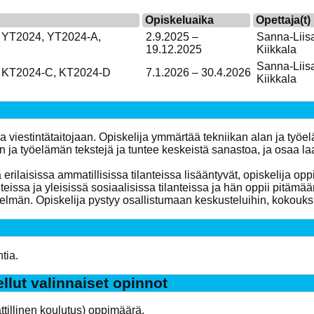
Opiskeluaika
Opettaja(t)
 YT2024, YT2024-A,
2.9.2025 –
Sanna-Liis
19.12.2025
Kiikkala
Sanna-Liis
 KT2024-C, KT2024-D
7.1.2026 – 30.4.2026
Kiikkala
isia viestintätaitojaan. Opiskelija ymmärtää tekniikan alan ja työ
ja työelämän tekstejä ja tuntee keskeistä sanastoa, ja osaa laat
 erilaisissa ammatillisissa tilanteissa lisääntyvät, opiskelija op
eissa ja yleisissä sosiaalisissa tilanteissa ja hän oppii pitämään 
elmän. Opiskelija pystyy osallistumaan keskusteluihin, kokouksi
tia.
ellut valinnaiset opinnot
tillinen koulutus) oppimäärä.