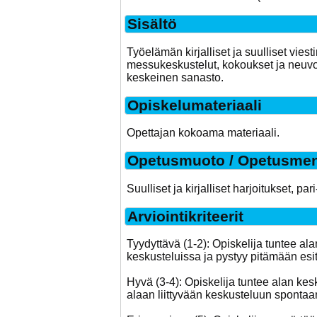
Sisältö
Työelämän kirjalliset ja suulliset viest
messukeskustelut, kokoukset ja neuvott
keskeinen sanasto.
Opiskelumateriaali
Opettajan kokoama materiaali.
Opetusmuoto / Opetusmen
Suulliset ja kirjalliset harjoitukset, par
Arviointikriteerit
Tyydyttävä (1-2): Opiskelija tuntee a
keskusteluissa ja pystyy pitämään esi
Hyvä (3-4): Opiskelija tuntee alan ke
alaan liittyvään keskusteluun spontaan