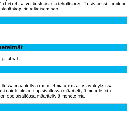
hetkellisarvo, keskiarvo ja tehollisarvo. Resistanssi, induktan
ihtosähköpiirin ratkaiseminen.
etelmät
 ja labrat
ällössä määriteltyjä menetelmiä uusissa asiayhteyksissä
yksi opintojakson oppisisällössä määriteltyjä menetelmiä
son oppisisällössä määriteltyjä menetelmiä