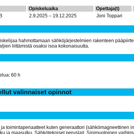
Opiskeluaika
Opettaja(t)
B
2.9.2025 – 19.12.2025
Joni Toppari
iskelijaa hahmottamaan sähköjärjestelmien rakenteen pääpiirteet
aljien liittämistä osaksi isoa kokonaisuutta.
elua: 60 h
ellut valinnaiset opinnot
ja toimintaperiaatteet kuten generaattori (sähkömagneettinen in
ku ja maasulku. Sähkötekniset peruslait. Sinimuotoinen vaihto