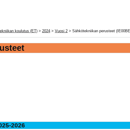
ekniikan koulutus (ET)
>
2024
>
Vuosi 2
> Sähkötekniikan perusteet (IE00BE
usteet
025-2026