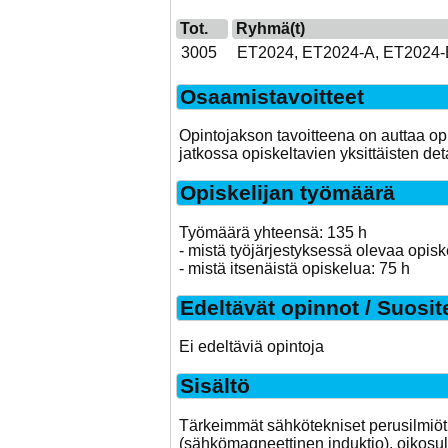
Tot.
Ryhmä(t)
3005
ET2024, ET2024-A, ET2024-
Osaamistavoitteet
Opintojakson tavoitteena on auttaa op
jatkossa opiskeltavien yksittäisten det
Opiskelijan työmäärä
Työmäärä yhteensä: 135 h
- mistä työjärjestyksessä olevaa opisk
- mistä itsenäistä opiskelua: 75 h
Edeltävät opinnot / Suosit
Ei edeltäviä opintoja
Sisältö
Tärkeimmät sähkötekniset perusilmiöt 
(sähkömagneettinen induktio), oikosul