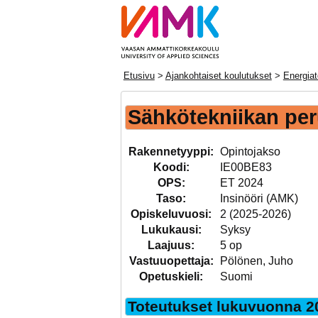
Etusivu
>
Ajankohtaiset koulutukset
>
Energiat
Sähkötekniikan per
Rakennetyyppi:
Opintojakso
Koodi:
IE00BE83
OPS:
ET 2024
Taso:
Insinööri (AMK)
Opiskeluvuosi:
2 (2025-2026)
Lukukausi:
Syksy
Laajuus:
5 op
Vastuuopettaja:
Pölönen, Juho
Opetuskieli:
Suomi
Toteutukset lukuvuonna 2