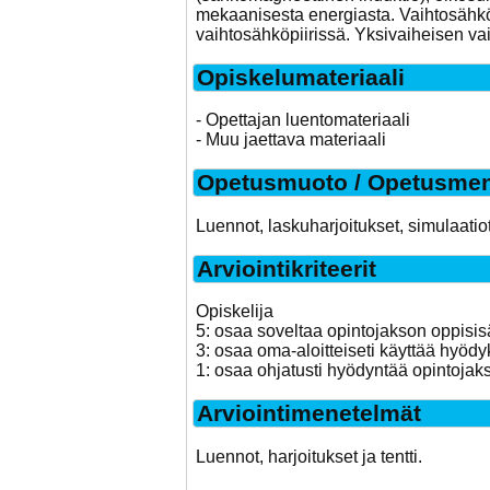
mekaanisesta energiasta. Vaihtosähkön 
vaihtosähköpiirissä. Yksivaiheisen va
Opiskelumateriaali
- Opettajan luentomateriaali
- Muu jaettava materiaali
Opetusmuoto / Opetusmen
Luennot, laskuharjoitukset, simulaatiot
Arviointikriteerit
Opiskelija
5: osaa soveltaa opintojakson oppisis
3: osaa oma-aloitteiseti käyttää hyöd
1: osaa ohjatusti hyödyntää opintojak
Arviointimenetelmät
Luennot, harjoitukset ja tentti.