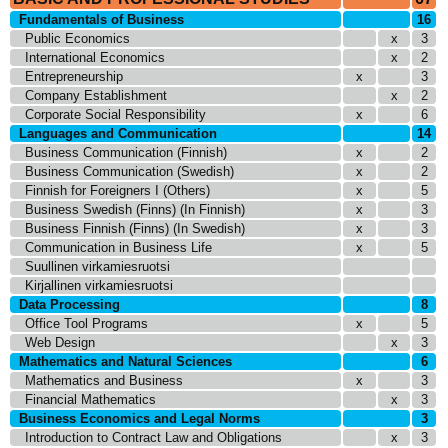
Fundamentals of Business
16
Public Economics
x
3
International Economics
x
2
Entrepreneurship
x
3
Company Establishment
x
2
Corporate Social Responsibility
x
6
Languages and Communication
14
Business Communication (Finnish)
x
2
Business Communication (Swedish)
x
2
Finnish for Foreigners I (Others)
x
5
Business Swedish (Finns) (In Finnish)
x
3
Business Finnish (Finns) (In Swedish)
x
3
Communication in Business Life
x
5
Suullinen virkamiesruotsi
Kirjallinen virkamiesruotsi
Data Processing
8
Office Tool Programs
x
5
Web Design
x
3
Mathematics and Natural Sciences
6
Mathematics and Business
x
3
Financial Mathematics
x
3
Business Economics and Legal Norms
3
Introduction to Contract Law and Obligations
x
3