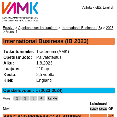
Vaihda kieltä:
English
Etusivu
>
Ajankohtaiset koulutukset
>
International Business (IB)
>
2023
> Vuosi 1
International Business
(IB 2023)
Tutkintonimike:
Tradenomi (AMK)
Opetusmuoto:
Päivätoteutus
Alku:
1.8.2023
Laajuus:
210 op
Kesto:
3,5 vuotta
Kieli:
Englanti
Opiskeluvuosi: 1 (2023-2024)
Vuosi:
1
2
3
4
kaikki
Lukukausi
Nimi
OP
Syksy
Kevät
BASIC AND PROFESSIONAL STUDIES
67