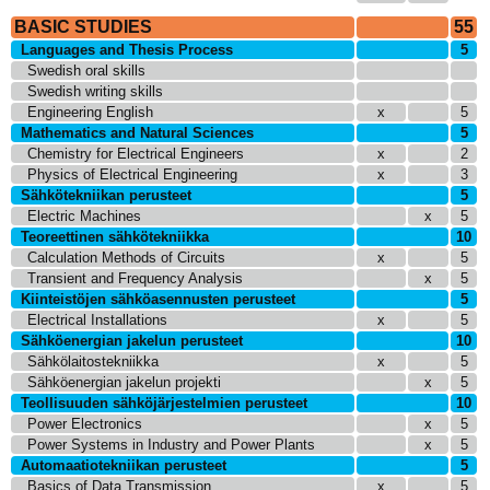
BASIC STUDIES
55
Languages and Thesis Process
5
Swedish oral skills
Swedish writing skills
Engineering English
x
5
Mathematics and Natural Sciences
5
Chemistry for Electrical Engineers
x
2
Physics of Electrical Engineering
x
3
Sähkötekniikan perusteet
5
Electric Machines
x
5
Teoreettinen sähkötekniikka
10
Calculation Methods of Circuits
x
5
Transient and Frequency Analysis
x
5
Kiinteistöjen sähköasennusten perusteet
5
Electrical Installations
x
5
Sähköenergian jakelun perusteet
10
Sähkölaitostekniikka
x
5
Sähköenergian jakelun projekti
x
5
Teollisuuden sähköjärjestelmien perusteet
10
Power Electronics
x
5
Power Systems in Industry and Power Plants
x
5
Automaatiotekniikan perusteet
5
Basics of Data Transmission
x
5