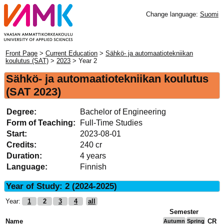
Change language:
Suomi
Front Page
>
Current Education
>
Sähkö- ja automaatiotekniikan
koulutus (SAT)
>
2023
> Year 2
Sähkö- ja automaatiotekniikan koulutus
(SAT 2023)
Degree:
Bachelor of Engineering
Form of Teaching:
Full-Time Studies
Start:
2023-08-01
Credits:
240 cr
Duration:
4 years
Language:
Finnish
Year of Study: 2 (2024-2025)
Year:
1
2
3
4
all
Semester
Name
CR
Autumn
Spring