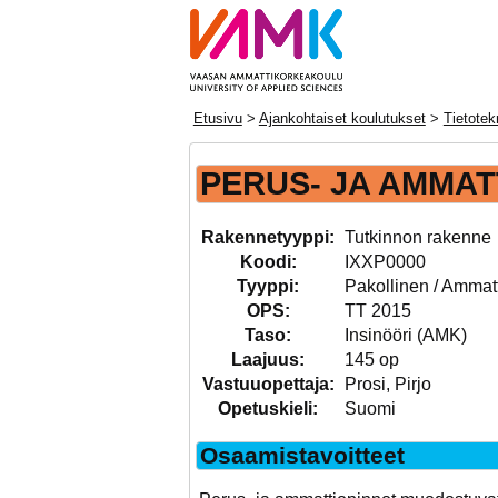
Etusivu
>
Ajankohtaiset koulutukset
>
Tietotek
PERUS- JA AMMAT
Rakennetyyppi:
Tutkinnon rakenne
Koodi:
IXXP0000
Tyyppi:
Pakollinen / Ammat
OPS:
TT 2015
Taso:
Insinööri (AMK)
Laajuus:
145 op
Vastuuopettaja:
Prosi, Pirjo
Opetuskieli:
Suomi
Osaamistavoitteet