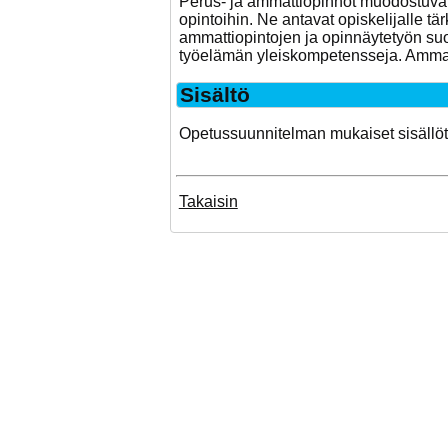
Perus- ja ammattiopinnot muodostuvat n
opintoihin. Ne antavat opiskelijalle t
ammattiopintojen ja opinnäytetyön suor
työelämän yleiskompetensseja. Ammatil
Sisältö
Opetussuunnitelman mukaiset sisällöt
Takaisin