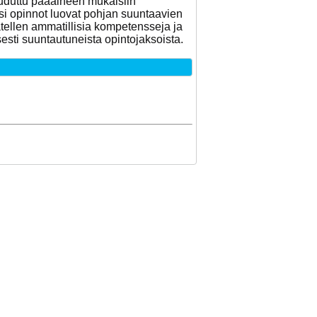
tauduttu pääaineen mukaisiin
ksi opinnot luovat pohjan suuntaavien
jatellen ammatillisia kompetensseja ja
esti suuntautuneista opintojaksoista.