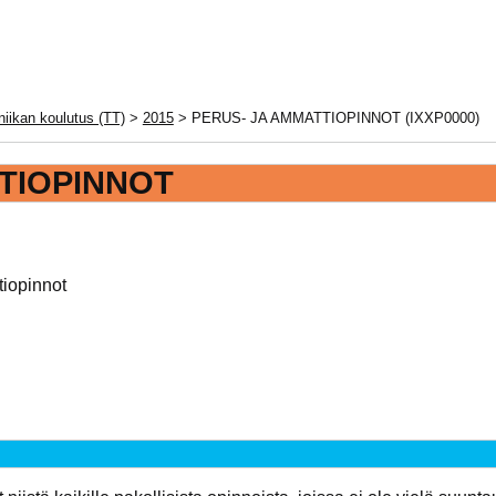
niikan koulutus (TT)
>
2015
> PERUS- JA AMMATTIOPINNOT (IXXP0000)
TIOPINNOT
tiopinnot