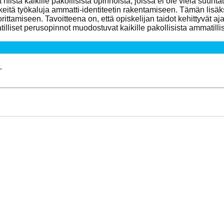
iistä kaikille pakollisista opinnoista, joissa ei ole vielä suun
ärkeitä työkaluja ammatti-identiteetin rakentamiseen. Tämän lisä
ittamiseen. Tavoitteena on, että opiskelijan taidot kehittyvät a
liset perusopinnot muodostuvat kaikille pakollisista ammatillis
.