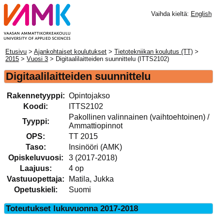
Vaihda kieltä:
English
Etusivu
>
Ajankohtaiset koulutukset
>
Tietotekniikan koulutus (TT)
>
2015
>
Vuosi 3
> Digitaalilaitteiden suunnittelu (ITTS2102)
Digitaalilaitteiden suunnittelu
Rakennetyyppi:
Opintojakso
Koodi:
ITTS2102
Pakollinen valinnainen (vaihtoehtoinen) /
Tyyppi:
Ammattiopinnot
OPS:
TT 2015
Taso:
Insinööri (AMK)
Opiskeluvuosi:
3 (2017-2018)
Laajuus:
4 op
Vastuuopettaja:
Matila, Jukka
Opetuskieli:
Suomi
Toteutukset lukuvuonna 2017-2018