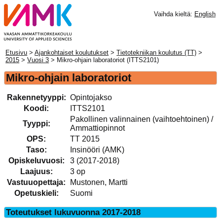
Vaihda kieltä:
English
Etusivu
>
Ajankohtaiset koulutukset
>
Tietotekniikan koulutus (TT)
>
2015
>
Vuosi 3
> Mikro-ohjain laboratoriot (ITTS2101)
Mikro-ohjain laboratoriot
Rakennetyyppi:
Opintojakso
Koodi:
ITTS2101
Pakollinen valinnainen (vaihtoehtoinen) /
Tyyppi:
Ammattiopinnot
OPS:
TT 2015
Taso:
Insinööri (AMK)
Opiskeluvuosi:
3 (2017-2018)
Laajuus:
3 op
Vastuuopettaja:
Mustonen, Martti
Opetuskieli:
Suomi
Toteutukset lukuvuonna 2017-2018