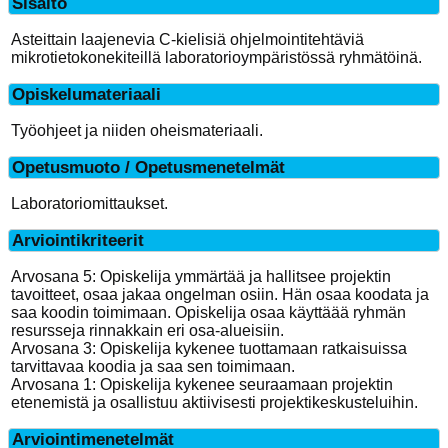
Sisältö
Asteittain laajenevia C-kielisiä ohjelmointitehtäviä
mikrotietokonekiteillä laboratorioympäristössä ryhmätöinä.
Opiskelumateriaali
Työohjeet ja niiden oheismateriaali.
Opetusmuoto / Opetusmenetelmät
Laboratoriomittaukset.
Arviointikriteerit
Arvosana 5: Opiskelija ymmärtää ja hallitsee projektin
tavoitteet, osaa jakaa ongelman osiin. Hän osaa koodata ja
saa koodin toimimaan. Opiskelija osaa käyttäää ryhmän
resursseja rinnakkain eri osa-alueisiin.
Arvosana 3: Opiskelija kykenee tuottamaan ratkaisuissa
tarvittavaa koodia ja saa sen toimimaan.
Arvosana 1: Opiskelija kykenee seuraamaan projektin
etenemistä ja osallistuu aktiivisesti projektikeskusteluihin.
Arviointimenetelmät