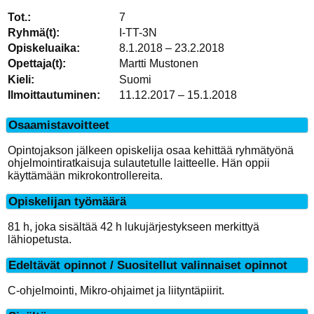
7
I-TT-3N
8.1.2018 – 23.2.2018
Martti Mustonen
Suomi
11.12.2017 – 15.1.2018
Osaamistavoitteet
Opintojakson jälkeen opiskelija osaa kehittää ryhmätyönä
ohjelmointiratkaisuja sulautetulle laitteelle. Hän oppii
käyttämään mikrokontrollereita.
Opiskelijan työmäärä
81 h, joka sisältää 42 h lukujärjestykseen merkittyä
lähiopetusta.
Edeltävät opinnot / Suositellut valinnaiset opinnot
C-ohjelmointi, Mikro-ohjaimet ja liityntäpiirit.