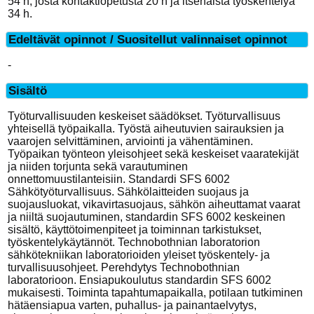
54 h, josta kontaktiopetusta 20 h ja itsenäistä työskentelyä
34 h.
Edeltävät opinnot / Suositellut valinnaiset opinnot
-
Sisältö
Työturvallisuuden keskeiset säädökset. Työturvallisuus
yhteisellä työpaikalla. Työstä aiheutuvien sairauksien ja
vaarojen selvittäminen, arviointi ja vähentäminen.
Työpaikan työnteon yleisohjeet sekä keskeiset vaaratekijät
ja niiden torjunta sekä varautuminen
onnettomuustilanteisiin. Standardi SFS 6002
Sähkötyöturvallisuus. Sähkölaitteiden suojaus ja
suojausluokat, vikavirtasuojaus, sähkön aiheuttamat vaarat
ja niiltä suojautuminen, standardin SFS 6002 keskeinen
sisältö, käyttötoimenpiteet ja toiminnan tarkistukset,
työskentelykäytännöt. Technobothnian laboratorion
sähkötekniikan laboratorioiden yleiset työskentely- ja
turvallisuusohjeet. Perehdytys Technobothnian
laboratorioon. Ensiapukoulutus standardin SFS 6002
mukaisesti. Toiminta tapahtumapaikalla, potilaan tutkiminen
hätäensiapua varten, puhallus- ja painantaelvytys,