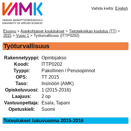
Vaihda kieltä:
English
Etusivu
>
Ajankohtaiset koulutukset
>
Tietotekniikan koulutus (TT)
>
2015
>
Vuosi 1
> Työturvallisuus (ITTP0202)
Työturvallisuus
Rakennetyyppi:
Opintojakso
Koodi:
ITTP0202
Tyyppi:
Pakollinen / Perusopinnot
OPS:
TT 2015
Taso:
Insinööri (AMK)
Opiskeluvuosi:
1 (2015-2016)
Laajuus:
2 op
Vastuuopettaja:
Esala, Tapani
Opetuskieli:
Suomi
Toteutukset lukuvuonna 2015-2016