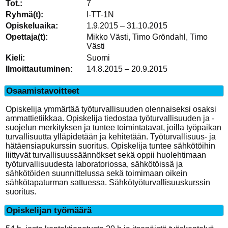
7
I-TT-1N
1.9.2015 – 31.10.2015
Mikko Västi, Timo Gröndahl, Timo
Västi
Suomi
14.8.2015 – 20.9.2015
Osaamistavoitteet
Opiskelija ymmärtää työturvallisuuden olennaiseksi osaksi
ammattietiikkaa. Opiskelija tiedostaa työturvallisuuden ja -
suojelun merkityksen ja tuntee toimintatavat, joilla työpaikan
turvallisuutta ylläpidetään ja kehitetään. Työturvallisuus- ja
hätäensiapukurssin suoritus. Opiskelija tuntee sähkötöihin
liittyvät turvallisuussäännökset sekä oppii huolehtimaan
työturvallisuudesta laboratoriossa, sähkötöissä ja
sähkötöiden suunnittelussa sekä toimimaan oikein
sähkötapaturman sattuessa. Sähkötyöturvallisuuskurssin
suoritus.
Opiskelijan työmäärä