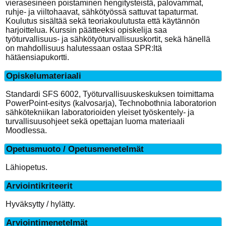
vierasesineen poistaminen hengitysteistä, palovammat,
ruhje- ja viiltohaavat, sähkötyössä sattuvat tapaturmat.
Koulutus sisältää sekä teoriakoulutusta että käytännön
harjoittelua. Kurssin päätteeksi opiskelija saa
työturvallisuus- ja sähkötyöturvallisuuskortit, sekä hänellä
on mahdollisuus halutessaan ostaa SPR:ltä
hätäensiapukortti.
Opiskelumateriaali
Standardi SFS 6002, Työturvallisuuskeskuksen toimittama
PowerPoint-esitys (kalvosarja), Technobothnia laboratorion
sähkötekniikan laboratorioiden yleiset työskentely- ja
turvallisuusohjeet sekä opettajan luoma materiaali
Moodlessa.
Opetusmuoto / Opetusmenetelmät
Lähiopetus.
Arviointikriteerit
Hyväksytty / hylätty.
Arviointimenetelmät