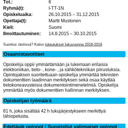
6
I-TT-1N
26.10.2015 – 31.12.2015
Martti Mustonen
Suomi
14.8.2015 – 30.10.2015
Suoritus rästissä? Katso
toteutukset lukuvuonna 2018-2019
.
Osaamistavoitteet
Opiskelija oppii ymmärtämään ja lukemaan erilaisia
elektroniikan, tieto- , kone- , ja sähkötekniikan piirustuksia.
Opintojakson suoritettuaan opiskelija ymmärtää teknisten
dokumenttien laadinnan merkityksen sekä osaa käyttää
tietokoneavusteisia dokumentointimenetelmiä. Opiskelija
ymmärtää myös dokumenttien hallinnan merkityksen.
Opiskelijan työmäärä
81 h, joka sisältää 42 h lukujärjestykseen merkittyä
lähiopetusta.
Edeltävät opinnot / Suositellut valinnaiset opinnot