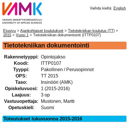
Vaihda kieltä:
English
Etusivu
>
Ajankohtaiset koulutukset
>
Tietotekniikan koulutus (TT)
>
2015
>
Vuosi 1
> Tietotekniikan dokumentointi (ITTP0107)
Tietotekniikan dokumentointi
Rakennetyyppi:
Opintojakso
Koodi:
ITTP0107
Tyyppi:
Pakollinen / Perusopinnot
OPS:
TT 2015
Taso:
Insinööri (AMK)
Opiskeluvuosi:
1 (2015-2016)
Laajuus:
3 op
Vastuuopettaja:
Mustonen, Martti
Opetuskieli:
Suomi
Toteutukset lukuvuonna 2015-2016