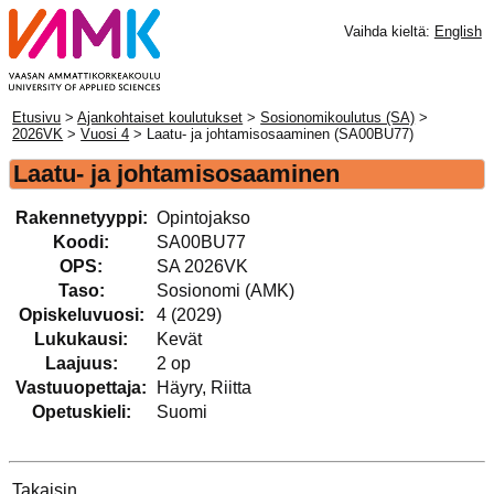
Vaihda kieltä:
English
Etusivu
>
Ajankohtaiset koulutukset
>
Sosionomikoulutus (SA)
>
2026VK
>
Vuosi 4
> Laatu- ja johtamisosaaminen (SA00BU77)
Laatu- ja johtamisosaaminen
Rakennetyyppi:
Opintojakso
Koodi:
SA00BU77
OPS:
SA 2026VK
Taso:
Sosionomi (AMK)
Opiskeluvuosi:
4 (2029)
Lukukausi:
Kevät
Laajuus:
2 op
Vastuuopettaja:
Häyry, Riitta
Opetuskieli:
Suomi
Takaisin