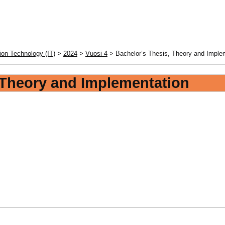
ion Technology (IT)
>
2024
>
Vuosi 4
> Bachelor’s Thesis, Theory and Imple
 Theory and Implementation