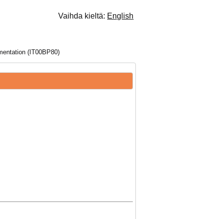
Vaihda kieltä:
English
mentation (IT00BP80)