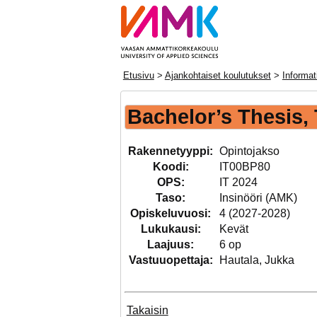
Etusivu
>
Ajankohtaiset koulutukset
>
Informat
Bachelor’s Thesis,
Rakennetyyppi:
Opintojakso
Koodi:
IT00BP80
OPS:
IT 2024
Taso:
Insinööri (AMK)
Opiskeluvuosi:
4 (2027-2028)
Lukukausi:
Kevät
Laajuus:
6 op
Vastuuopettaja:
Hautala, Jukka
Takaisin