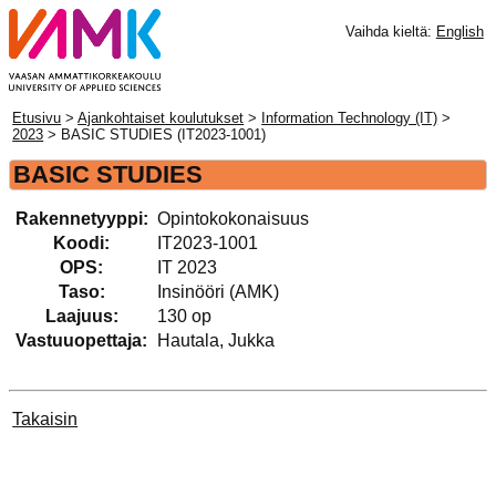
Vaihda kieltä:
English
Etusivu
>
Ajankohtaiset koulutukset
>
Information Technology (IT)
>
2023
> BASIC STUDIES (IT2023-1001)
BASIC STUDIES
Rakennetyyppi:
Opintokokonaisuus
Koodi:
IT2023-1001
OPS:
IT 2023
Taso:
Insinööri (AMK)
Laajuus:
130 op
Vastuuopettaja:
Hautala, Jukka
Takaisin