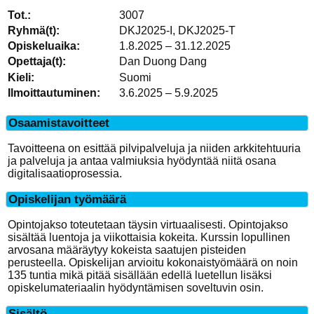
3007
DKJ2025-I, DKJ2025-T
1.8.2025 – 31.12.2025
Dan Duong Dang
Suomi
3.6.2025 – 5.9.2025
Osaamistavoitteet
Tavoitteena on esittää pilvipalveluja ja niiden arkkitehtuuria
ja palveluja ja antaa valmiuksia hyödyntää niitä osana
digitalisaatioprosessia.
Opiskelijan työmäärä
Opintojakso toteutetaan täysin virtuaalisesti. Opintojakso
sisältää luentoja ja viikottaisia kokeita. Kurssin lopullinen
arvosana määräytyy kokeista saatujen pisteiden
perusteella. Opiskelijan arvioitu kokonaistyömäärä on noin
135 tuntia mikä pitää sisällään edellä luetellun lisäksi
opiskelumateriaalin hyödyntämisen soveltuvin osin.
Sisältö