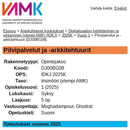
Vaihda kieltä:
English
Etusivu
>
Ajankohtaiset koulutukset
>
Digitalisaation kehittäminen ja
johtaminen (ylempi AMK) (IDKJ)
>
2025K
>
Vuosi 1
> Pilvipalvelut ja -
arkkitehtuurit (DJ00BG08)
Pilvipalvelut ja -arkkitehtuurit
Rakennetyyppi:
Opintojakso
Koodi:
DJ00BG08
OPS:
IDKJ 2025K
Taso:
Insinööri (ylempi AMK)
Opiskeluvuosi:
1 (2025)
Lukukausi:
Syksy
Laajuus:
5 op
Vastuuopettaja:
Moghadampour, Ghodrat
Opetuskieli:
Suomi
Toteutukset vuonna 2025