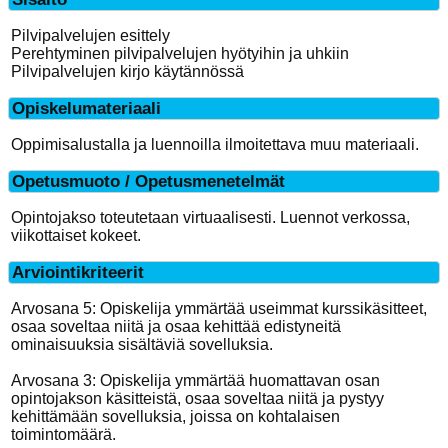
Pilvipalvelujen esittely
Perehtyminen pilvipalvelujen hyötyihin ja uhkiin
Pilvipalvelujen kirjo käytännössä
Opiskelumateriaali
Oppimisalustalla ja luennoilla ilmoitettava muu materiaali.
Opetusmuoto / Opetusmenetelmät
Opintojakso toteutetaan virtuaalisesti. Luennot verkossa,
viikottaiset kokeet.
Arviointikriteerit
Arvosana 5: Opiskelija ymmärtää useimmat kurssikäsitteet,
osaa soveltaa niitä ja osaa kehittää edistyneitä
ominaisuuksia sisältäviä sovelluksia.
Arvosana 3: Opiskelija ymmärtää huomattavan osan
opintojakson käsitteistä, osaa soveltaa niitä ja pystyy
kehittämään sovelluksia, joissa on kohtalaisen
toimintomäärä.