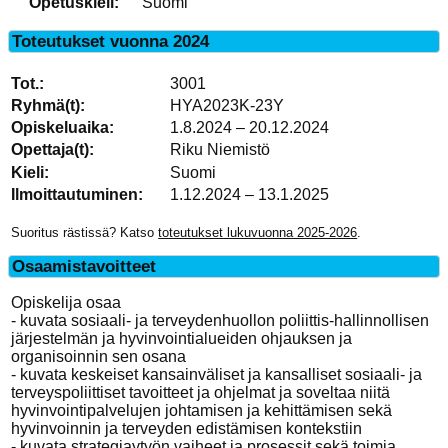
Opetuskieli:
Suomi
Toteutukset vuonna 2024
3001
HYA2023K-23Y
1.8.2024 – 20.12.2024
Riku Niemistö
Suomi
1.12.2024 – 13.1.2025
Suoritus rästissä? Katso
toteutukset lukuvuonna 2025-2026
.
Osaamistavoitteet
Opiskelija osaa
- kuvata sosiaali- ja terveydenhuollon poliittis-hallinnollisen
järjestelmän ja hyvinvointialueiden ohjauksen ja
organisoinnin sen osana
- kuvata keskeiset kansainväliset ja kansalliset sosiaali- ja
terveyspoliittiset tavoitteet ja ohjelmat ja soveltaa niitä
hyvinvointipalvelujen johtamisen ja kehittämisen sekä
hyvinvoinnin ja terveyden edistämisen kontekstiin
- kuvata strategiaytyön vaiheet ja prosessit sekä toimia