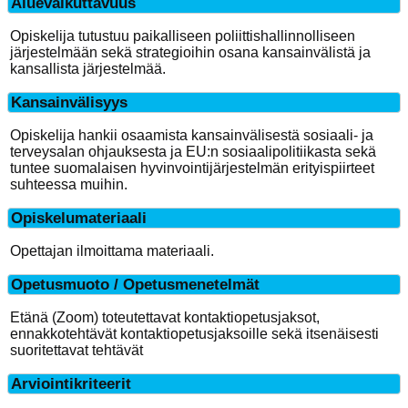
Aluevaikuttavuus
Opiskelija tutustuu paikalliseen poliittishallinnolliseen
järjestelmään sekä strategioihin osana kansainvälistä ja
kansallista järjestelmää.
Kansainvälisyys
Opiskelija hankii osaamista kansainvälisestä sosiaali- ja
terveysalan ohjauksesta ja EU:n sosiaalipolitiikasta sekä
tuntee suomalaisen hyvinvointijärjestelmän erityispiirteet
suhteessa muihin.
Opiskelumateriaali
Opettajan ilmoittama materiaali.
Opetusmuoto / Opetusmenetelmät
Etänä (Zoom) toteutettavat kontaktiopetusjaksot,
ennakkotehtävät kontaktiopetusjaksoille sekä itsenäisesti
suoritettavat tehtävät
Arviointikriteerit