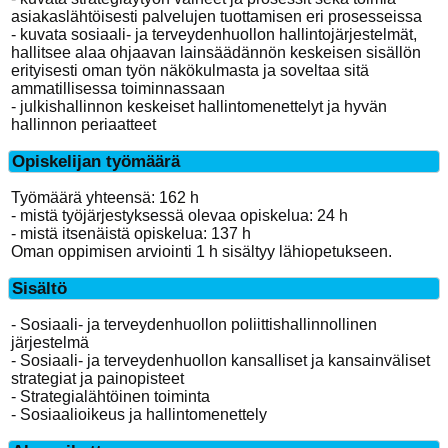
asiakaslähtöisesti palvelujen tuottamisen eri prosesseissa
- kuvata sosiaali- ja terveydenhuollon hallintojärjestelmät,
hallitsee alaa ohjaavan lainsäädännön keskeisen sisällön
erityisesti oman työn näkökulmasta ja soveltaa sitä
ammatillisessa toiminnassaan
- julkishallinnon keskeiset hallintomenettelyt ja hyvän
hallinnon periaatteet
Opiskelijan työmäärä
Työmäärä yhteensä: 162 h
- mistä työjärjestyksessä olevaa opiskelua: 24 h
- mistä itsenäistä opiskelua: 137 h
Oman oppimisen arviointi 1 h sisältyy lähiopetukseen.
Sisältö
- Sosiaali- ja terveydenhuollon poliittishallinnollinen
järjestelmä
- Sosiaali- ja terveydenhuollon kansalliset ja kansainväliset
strategiat ja painopisteet
- Strategialähtöinen toiminta
- Sosiaalioikeus ja hallintomenettely