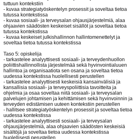
tuttuun kontekstiin
- kuvaa strategiatyöskentelyn prosessit ja soveltaa tietoa
tutussa kontekstissa
- kuvaa sosiaali- ja terveysalan ohjausjärjestelmiä, alaa
ohjaavien säädösten keskeiset sisällöt ja soveltaa tietoa
tutussa kontekstissa
- kuvaa keskeiset julkishallinnon hallintomenettelyt ja
soveltaa tietoa tutussa kontekstissa
Taso 5: opiskelija
- tarkastelee analyyttisesti sosiaali- ja terveydenhuollon
poliittishallinnollista järjestelmää sekä hyvinvointialuuen
hallintoa ja organisaatiota sen osana ja soveltaa tietoa
uudessa kontekstissa huolellisesti perustellen
- tarkastelee analyyttisesti keskeisiä kansainvälisiä ja
kansallisia sosiaali- ja terveyspoliittisia tavoitteita ja
ohjelmia ja osaa soveltaa niitä sosiaali- ja terveysalan
palvelujen johtamisen ja kehittämisen sekä hyvinvoinnin ja
terveyden edistämisen uuteen kontekstiin perustellen
- hallitsee strategiatyöskentelyn prosessit ja soveltaa tietoa
uudessa kontekstissa
- tarkastelee analyyttisesti sosiaali- ja terveysalan
ohjausjärjestelmiä, alaa ohjaavien säädösten keskeisiä
sisältöjä ja soveltaa tietoa uudessa kontekstissa
huolellisesti perustellen