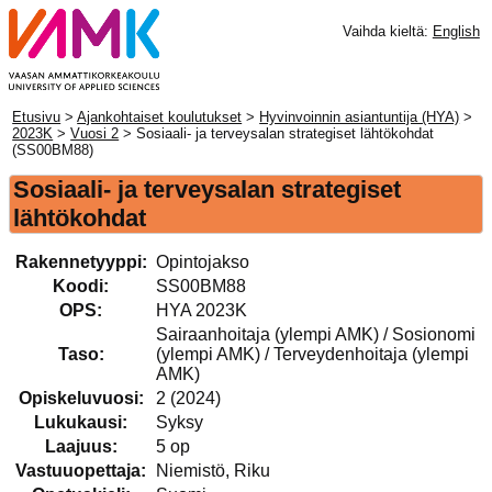
Vaihda kieltä:
English
Etusivu
>
Ajankohtaiset koulutukset
>
Hyvinvoinnin asiantuntija (HYA)
>
2023K
>
Vuosi 2
> Sosiaali- ja terveysalan strategiset lähtökohdat
(SS00BM88)
Sosiaali- ja terveysalan strategiset
lähtökohdat
Rakennetyyppi:
Opintojakso
Koodi:
SS00BM88
OPS:
HYA 2023K
Sairaanhoitaja (ylempi AMK) / Sosionomi
Taso:
(ylempi AMK) / Terveydenhoitaja (ylempi
AMK)
Opiskeluvuosi:
2 (2024)
Lukukausi:
Syksy
Laajuus:
5 op
Vastuuopettaja:
Niemistö, Riku