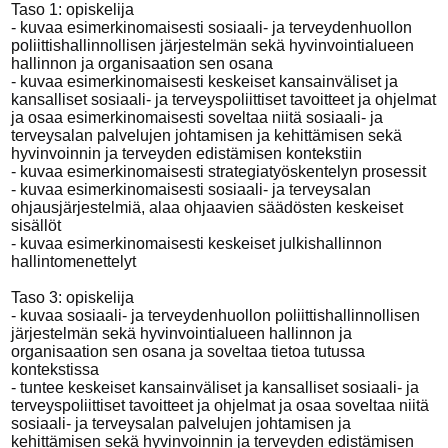
Taso 1: opiskelija
- kuvaa esimerkinomaisesti sosiaali- ja terveydenhuollon
poliittishallinnollisen järjestelmän sekä hyvinvointialueen
hallinnon ja organisaation sen osana
- kuvaa esimerkinomaisesti keskeiset kansainväliset ja
kansalliset sosiaali- ja terveyspoliittiset tavoitteet ja ohjelmat
ja osaa esimerkinomaisesti soveltaa niitä sosiaali- ja
terveysalan palvelujen johtamisen ja kehittämisen sekä
hyvinvoinnin ja terveyden edistämisen kontekstiin
- kuvaa esimerkinomaisesti strategiatyöskentelyn prosessit
- kuvaa esimerkinomaisesti sosiaali- ja terveysalan
ohjausjärjestelmiä, alaa ohjaavien säädösten keskeiset
sisällöt
- kuvaa esimerkinomaisesti keskeiset julkishallinnon
hallintomenettelyt
Taso 3: opiskelija
- kuvaa sosiaali- ja terveydenhuollon poliittishallinnollisen
järjestelmän sekä hyvinvointialueen hallinnon ja
organisaation sen osana ja soveltaa tietoa tutussa
kontekstissa
- tuntee keskeiset kansainväliset ja kansalliset sosiaali- ja
terveyspoliittiset tavoitteet ja ohjelmat ja osaa soveltaa niitä
sosiaali- ja terveysalan palvelujen johtamisen ja
kehittämisen sekä hyvinvoinnin ja terveyden edistämisen