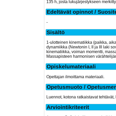
135 h, josta lukujärjestykseen merkitt
Edeltävät opinnot / Suosit
-
Sisältö
1-ulotteinen kinematiikka (paikka, aika
dynamiikka (Newtonin I, II ja III laki 
kinematiikka, voiman momentti, massah
Massapisteen harmonisen värähtelijä
Opiskelumateriaali
Opettajan ilmoittama materiaali.
Opetusmuoto / Opetusmen
Luennot, kotona ratkaistavat tehtävät, 
Arviointikriteerit