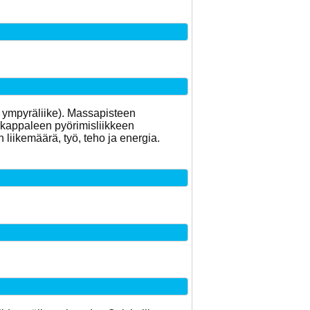
en ympyräliike). Massapisteen
än kappaleen pyörimisliikkeen
iikemäärä, työ, teho ja energia.