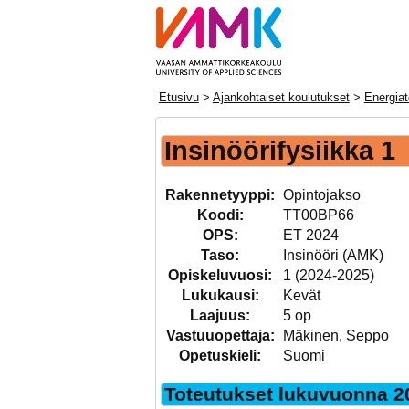
Etusivu
>
Ajankohtaiset koulutukset
>
Energiat
Insinöörifysiikka 1
Rakennetyyppi:
Opintojakso
Koodi:
TT00BP66
OPS:
ET 2024
Taso:
Insinööri (AMK)
Opiskeluvuosi:
1 (2024-2025)
Lukukausi:
Kevät
Laajuus:
5 op
Vastuuopettaja:
Mäkinen, Seppo
Opetuskieli:
Suomi
Toteutukset lukuvuonna 2