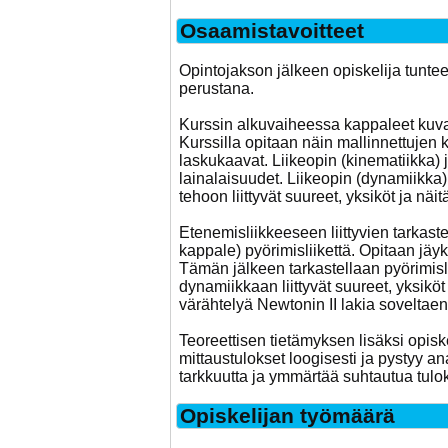
Osaamistavoitteet
Opintojakson jälkeen opiskelija tunte
perustana.
Kurssin alkuvaiheessa kappaleet kuvata
Kurssilla opitaan näin mallinnettujen k
laskukaavat. Liikeopin (kinematiikka) j
lainalaisuudet. Liikeopin (dynamiikka)
tehoon liittyvät suureet, yksiköt ja nä
Etenemisliikkeeseen liittyvien tarkas
kappale) pyörimisliikettä. Opitaan jäyk
Tämän jälkeen tarkastellaan pyörimisl
dynamiikkaan liittyvät suureet, yksikö
värähtelyä Newtonin II lakia soveltaen
Teoreettisen tietämyksen lisäksi opis
mittaustulokset loogisesti ja pystyy a
tarkkuutta ja ymmärtää suhtautua tuloksi
Opiskelijan työmäärä