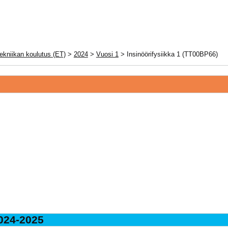
ekniikan koulutus (ET)
>
2024
>
Vuosi 1
> Insinöörifysiikka 1 (TT00BP66)
024-2025