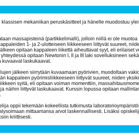
e klassisen mekaniikan peruskäsitteet ja hänelle muodostuu ylei
an massapisteinä (partikkelimalli), jolloin niillä ei ole muotoa
appaleiden 1- ja 2-ulotteiseen liikkeeseen liittyvät suureet, niide
älkeen opitaan kappaleen liikettä aiheuttavat syyt, eli erilaiset 
 yhteydessä opitaan Newtonin I, II ja III laki sovelluksineen sek
itä kuvaavat laskukaavat.
telujen jälkeen siirrytään kuvaamaan pyörivien, muodoltaan vak
än kappaleen pyörimisliikkeeseen liittyvät suureet, niiden yksikö
iikkeen syitä, eli opitaan voiman momenttiin, massahitausmoment
t ja näihin liittyvät laskukaavat. Kurssin lopussa opitaan mall
.
kelija oppii tekemään kokeellista tutkimusta laboratorioympärist
nalysoimaan mittaamansa arvot laskennallisesti. Lisäksi opiskeli
in kriittisesti.