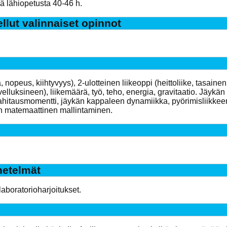
yä lähiopetusta 40-46 h.
ellut valinnaiset opinnot
, nopeus, kiihtyvyys), 2-ulotteinen liikeoppi (heittoliike, tasain
sovelluksineen), liikemäärä, työ, teho, energia, gravitaatio. Jäyk
itausmomentti, jäykän kappaleen dynamiikka, pyörimisliikkeen l
n matemaattinen mallintaminen.
etelmät
laboratorioharjoitukset.