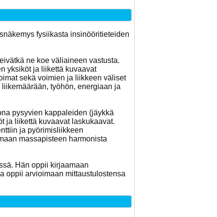
snäkemys fysiikasta insinööritieteiden
 eivätkä ne koe väliaineen vastusta.
n yksiköt ja liikettä kuvaavat
voimat sekä voimien ja liikkeen väliset
ä liikemäärään, työhön, energiaan ja
iona pysyvien kappaleiden (jäykkä
t ja liikettä kuvaavat laskukaavat.
tiin ja pyörimisliikkeen
intamaan massapisteen harmonista
össä. Hän oppii kirjaamaan
ja oppii arvioimaan mittaustulostensa