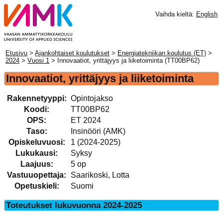
Vaihda kieltä:
English
Etusivu
>
Ajankohtaiset koulutukset
>
Energiatekniikan koulutus (ET)
>
2024
>
Vuosi 1
> Innovaatiot, yrittäjyys ja liiketoiminta (TT00BP62)
Innovaatiot, yrittäjyys ja liiketoiminta
Rakennetyyppi:
Opintojakso
Koodi:
TT00BP62
OPS:
ET 2024
Taso:
Insinööri (AMK)
Opiskeluvuosi:
1 (2024-2025)
Lukukausi:
Syksy
Laajuus:
5 op
Vastuuopettaja:
Saarikoski, Lotta
Opetuskieli:
Suomi
Toteutukset lukuvuonna 2024-2025