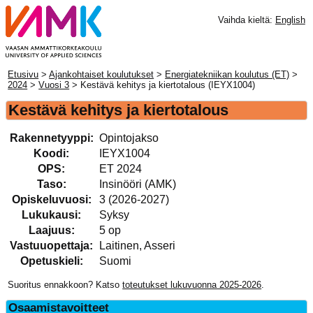
Vaihda kieltä:
English
Etusivu
>
Ajankohtaiset koulutukset
>
Energiatekniikan koulutus (ET)
>
2024
>
Vuosi 3
> Kestävä kehitys ja kiertotalous (IEYX1004)
Kestävä kehitys ja kiertotalous
Rakennetyyppi:
Opintojakso
Koodi:
IEYX1004
OPS:
ET 2024
Taso:
Insinööri (AMK)
Opiskeluvuosi:
3 (2026-2027)
Lukukausi:
Syksy
Laajuus:
5 op
Vastuuopettaja:
Laitinen, Asseri
Opetuskieli:
Suomi
Suoritus ennakkoon? Katso
toteutukset lukuvuonna 2025-2026
.
Osaamistavoitteet