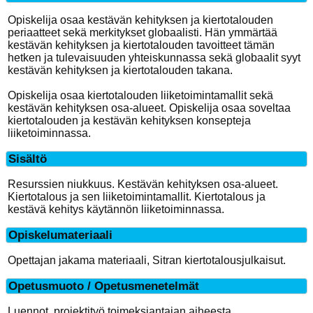
Opiskelija osaa kestävän kehityksen ja kiertotalouden
periaatteet sekä merkitykset globaalisti. Hän ymmärtää
kestävän kehityksen ja kiertotalouden tavoitteet tämän
hetken ja tulevaisuuden yhteiskunnassa sekä globaalit syyt
kestävän kehityksen ja kiertotalouden takana.
Opiskelija osaa kiertotalouden liiketoimintamallit sekä
kestävän kehityksen osa-alueet. Opiskelija osaa soveltaa
kiertotalouden ja kestävän kehityksen konsepteja
liiketoiminnassa.
Sisältö
Resurssien niukkuus. Kestävän kehityksen osa-alueet.
Kiertotalous ja sen liiketoimintamallit. Kiertotalous ja
kestävä kehitys käytännön liiketoiminnassa.
Opiskelumateriaali
Opettajan jakama materiaali, Sitran kiertotalousjulkaisut.
Opetusmuoto / Opetusmenetelmät
Luennot, projektityö toimeksiantajan aiheesta.