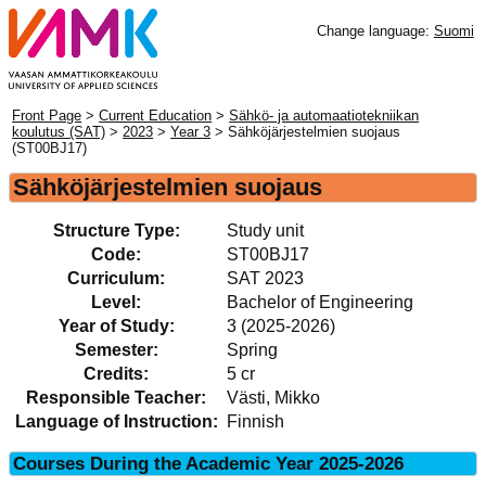
Change language:
Suomi
Front Page
>
Current Education
>
Sähkö- ja automaatiotekniikan
koulutus (SAT)
>
2023
>
Year 3
> Sähköjärjestelmien suojaus
(ST00BJ17)
Sähköjärjestelmien suojaus
Structure Type:
Study unit
Code:
ST00BJ17
Curriculum:
SAT 2023
Level:
Bachelor of Engineering
Year of Study:
3 (2025-2026)
Semester:
Spring
Credits:
5 cr
Responsible Teacher:
Västi, Mikko
Language of Instruction:
Finnish
Courses During the Academic Year 2025-2026