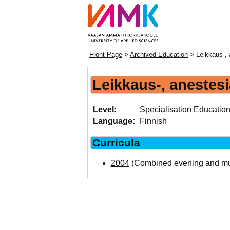
Front Page
>
Archived Education
> Leikkaus-, a
Leikkaus-, anestesi
Level:
Specialisation Educatio
Language:
Finnish
Curricula
2004
(Combined evening and mult