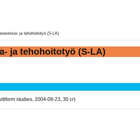
nestesia- ja tehohoitotyö (S-LA)
a- ja tehohoitotyö (S-LA)
n
iform studies, 2004-08-23, 30 cr)